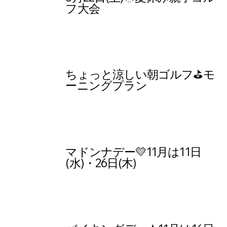
フ大会
ちょっと涼しい朝ゴルフ⛳モ
ーニングプラン
マドンナデー💛11月は11日
(水)・26日(木)